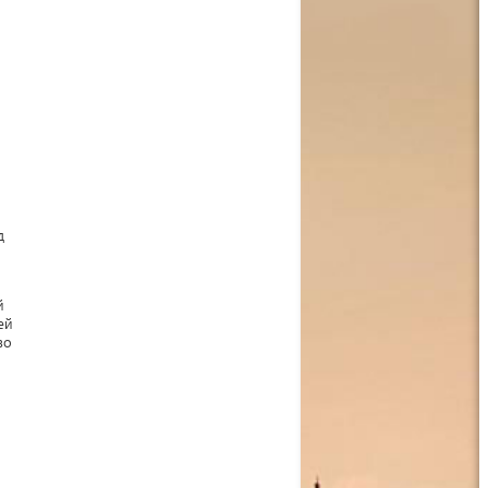
д
й
ей
во