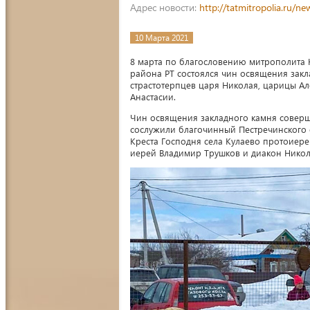
Адрес новости:
http://tatmitropolia.ru/
10 Марта 2021
8 марта по благословению митрополита К
района РТ состоялся чин освящения закл
страстотерпцев царя Николая, царицы Ал
Анастасии.
Чин освящения закладного камня соверш
сослужили благочинный Пестречинского 
Креста Господня села Кулаево протоиере
иерей Владимир Трушков и диакон Никол