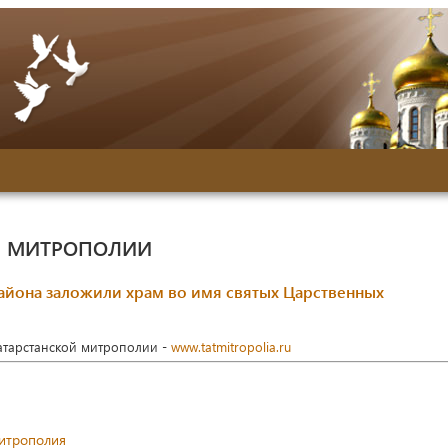
Й МИТРОПОЛИИ
района заложили храм во имя святых Царственных
Татарстанской митрополии -
www.tatmitropolia.ru
митрополия