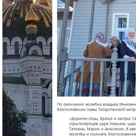
По окончании молебна владыка Иннокен
благословение главы Татарстанской мит
«Дорогие отцы, братья и сестры! С
страстотерпцев царя Николая, цар
Татианы, Марии и Анастасии. Я уве
молитвы и получать благословение.