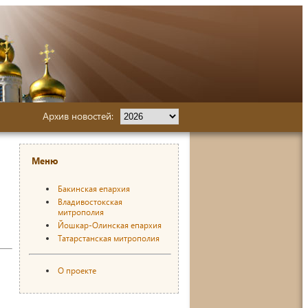
Архив новостей:
Меню
Бакинская епархия
Владивостокская
митрополия
Йошкар-Олинская епархия
Татарстанская митрополия
О проекте