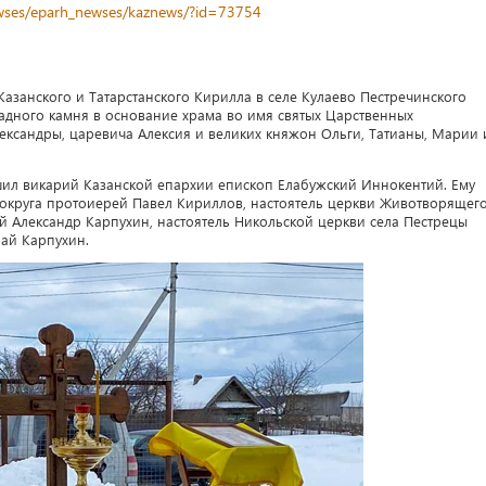
newses/eparh_newses/kaznews/?id=73754
азанского и Татарстанского Кирилла в селе Кулаево Пестречинского
адного камня в основание храма во имя святых Царственных
ександры, царевича Алексия и великих княжон Ольги, Татианы, Марии 
ил викарий Казанской епархии епископ Елабужский Иннокентий. Ему
округа протоиерей Павел Кириллов, настоятель церкви Животворящег
й Александр Карпухин, настоятель Никольской церкви села Пестрецы
ай Карпухин.