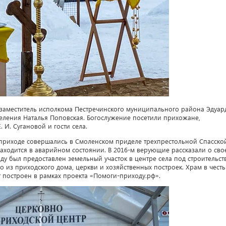
заместитель исполкома Пестречинского муниципального района Эдуар
селения Наталья Поповская. Богослужение посетили прихожане,
И. Сугановой и гости села.
приходе совершались в Смоленском приделе трехпрестольной Спасско
находится в аварийном состоянии. В 2016-м верующие рассказали о сво
у был предоставлен земельный участок в центре села под строительст
о из приходского дома, церкви и хозяйственных построек. Храм в честь
т построен в рамках проекта «Помоги-приходу.рф».