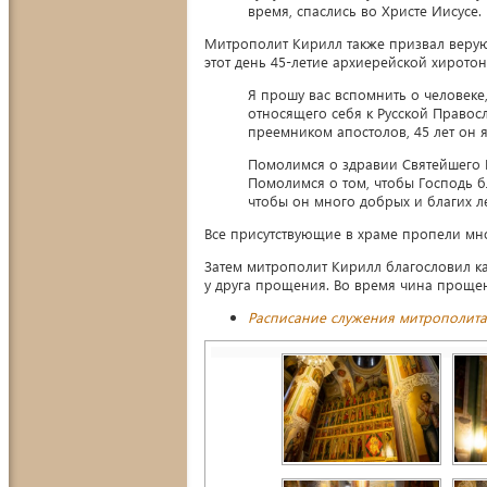
время, спаслись во Христе Иисусе
Митрополит Кирилл также призвал веру
этот день 45-летие архиерейской хиротон
Я прошу вас вспомнить о человеке,
относящего себя к Русской Правосл
преемником апостолов, 45 лет он 
Помолимся о здравии Святейшего П
Помолимся о том, чтобы Господь 
чтобы он много добрых и благих л
Все присутствующие в храме пропели мн
Затем митрополит Кирилл благословил к
у друга прощения. Во время чина проще
Расписание служения митрополита