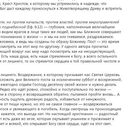
 Крест Христов, к которому мы устремились в надежде, что
ог даст каждому прикоснуться к Животворящему Древу и встретить
ти, но против начальств, против властей, против мироправителей
бы поднебесной
(Еф. 6:12) — глубокие, наполненные величайшим
 видим врагов в лице таких же людей, как мы. Ближние совершают
му пониманию о жизни — и мы на них гневаемся, раздражаемся.
ловека, а ведь мы созданы по образу Божиему. Пост — это время
осмотреть на этот мир по-другому. У одного автора прочитал
ующий вокруг нас мир надо посмотреть как на несуществующий,
. Есть наша душа, есть наше стремление к Богу, а всего остального
бя от лишнего, то он стремится сердцем к той правильной чистоте и
 лишнего. Воздержание, к которому призывает нас Святая Церковь
 сложить дни Великого поста за исключением суббот и воскресений,
ы ежегодно отдаём Господу десятину своей жизни и нужно делать
. Редко кто идёт ровно, спокойно и поступательно по жизни —
им в сторону и возвращаемся обратно, пытаемся пройти вновь… А
ность ощутить духовную радость, избавиться от ненужного,
ие от пищи нужно, но это не самое главное — воздерживаться
егося и увлекающего в погибель. Когда смотришь на происходящее
и кажется, что выхода нет. Но настоящий христианин — радостный
вет есть даже во мгле, которая окутывает унынием и прижимает к
т и всякий, кто открывает Богу своё сердце, идёт на этот свет.