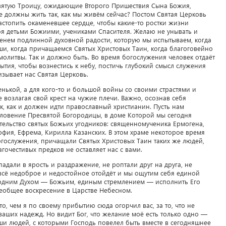
вятую Троицу, ожидающие Второго Пришествия Сына Божия,
 должны жить так, как мы живём сейчас? Постом Святая Церковь
астопить окаменевшее сердце, чтобы какие-то ростки жизни
бя детьми Божиими, учениками Спасителя. Желаю не унывать и
енем подлинной духовной радости, которую мы испытываем, когда
уши, когда причащаемся Святых Христовых Таин, когда благоговейно
 молитвы. Так и должно быть. Во время богослужения человек отдаёт
тия, чтобы вознестись к небу, постичь глубокий смысл служения
ризывает нас Святая Церковь.
енькой, а для кого-то и большой войны со своими страстями и
е возлагая свой крест на чужие плечи. Важно, осознав себя
к, как и должен идти православный христианин. Пусть нам
словение Пресвятой Богородицы, в доме Которой мы сегодня
тельство святых Божьих угодников: священномученика Ермогена,
офия, Ефрема, Кирилла Казанских. В этом храме некоторое время
гослужения, причащали Святых Христовых Таин таких же людей,
агочестивых предков не оставляет нас с вами.
адали в ярость и раздражение, не роптали друг на друга, не
ь всё недоброе и недостойное отойдёт и мы ощутим себя единой
 одним Духом — Божьим, единым стремлением — исполнить Его
еобщее воскресение в Царстве Небесном.
то, чем я по своему прибытию сюда огорчил вас, за то, что не
ваших надежд. Но видит Бог, что желание моё есть только одно —
уши людей, с которыми Господь повелел быть вместе в сегодняшнее