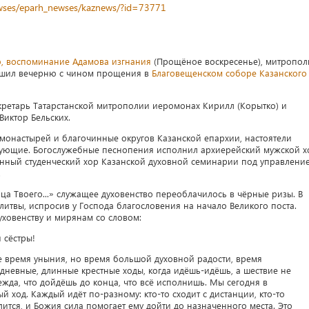
newses/eparh_newses/kaznews/?id=73771
, воспоминание Адамова изгнания
(Прощёное воскресенье), митропол
ершил вечерню с чином прощения в
Благовещенском соборе Казанского
кретарь Татарстанской митрополии иеромонах Кирилл (Корытко) и
иктор Бельских.
монастырей и благочинные округов Казанской епархии, настоятели
вующие. Богослужебные песнопения исполнил архиерейский мужской х
нный студенческий хор Казанской духовной семинарии под управлени
.
ца Твоего...» служащее духовенство переоблачилось в чёрные ризы. В
итвы, испросив у Господа благословения на начало Великого поста.
ховенству и мирянам со словом:
 сёстры!
е время уныния, но время большой духовной радости, время
одневные, длинные крестные ходы, когда идёшь-идёшь, а шествие не
ежда, что дойдёшь до конца, что всё исполнишь. Мы сегодня в
й ход. Каждый идёт по-разному: кто-то сходит с дистанции, кто-то
олится, и Божия сила помогает ему дойти до назначенного места. Это