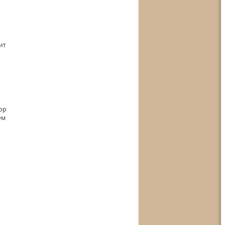
ит
ор
ем