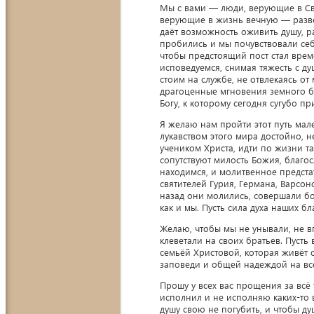
Мы с вами — люди, верующие в С
верующие в жизнь вечную — разве
даёт возможность оживить душу, р
пробились и мы почувствовали се
чтобы предстоящий пост стал врем
исповедуемся, снимая тяжесть с д
стоим на службе, не отвлекаясь от
драгоценные мгновения земного бы
Богу, к которому сегодня сугубо п
Я желаю нам пройти этот путь мал
лукавством этого мира достойно, н
учеником Христа, идти по жизни та
сопутствуют милость Божия, благо
находимся, и молитвенное предста
святителей Гурия, Германа, Варсон
назад они молились, совершали бо
как и мы. Пусть сила духа наших бл
Желаю, чтобы мы не унывали, не вп
клеветали на своих братьев. Пуст
семьёй Христовой, которая живёт
заповеди и общей надеждой на вс
Прошу у всех вас прощения за всё 
исполнил и не исполняю каких-то 
душу свою не погубить, и чтобы д