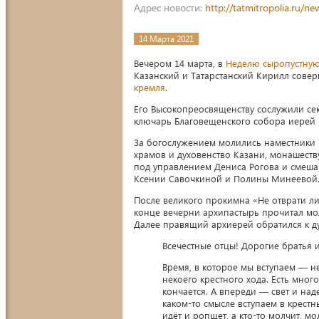
Адрес новости:
http://tatmitropolia.ru/
14 Марта 2021
Вечером 14 марта, в
Неделю сыропустную
Казанский и Татарстанский Кирилл сов
кремля
.
Его Высокопреосвященству сослужили се
ключарь Благовещенского собора иерей В
За богослужением молились наместники 
храмов и духовенство Казани, монашест
под управлением Дениса Рогова и смеша
Ксении Савочкиной и Полины Минеевой
После великого прокимна «Не отврати ли
конце вечерни архипастырь прочитал мол
Далее правящий архиерей обратился к ду
Всечестные отцы! Дорогие братья и
Время, в которое мы вступаем — н
некоего крестного хода. Есть мног
кончается. А впереди — свет и над
каком-то смысле вступаем в крестны
идёт и ропщет, а кто-то молчит, м