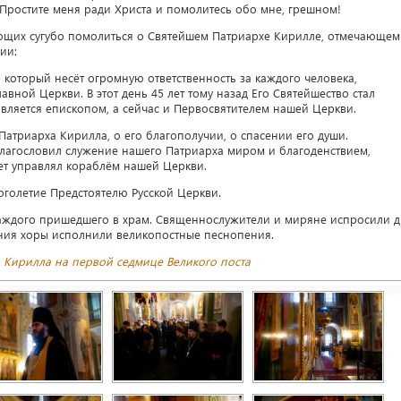
. Простите меня ради Христа и помолитесь обо мне, грешном!
ющих сугубо помолиться о Святейшем Патриархе Кирилле, отмечающем
ии:
 который несёт огромную ответственность за каждого человека,
авной Церкви. В этот день 45 лет тому назад Его Святейшество стал
является епископом, а сейчас и Первосвятителем нашей Церкви.
атриарха Кирилла, о его благополучии, о спасении его души.
благословил служение нашего Патриарха миром и благоденствием,
ет управлял кораблём нашей Церкви.
оголетие Предстоятелю Русской Церкви.
аждого пришедшего в храм. Священнослужители и миряне испросили д
ния хоры исполнили великопостные песнопения.
 Кирилла на первой седмице Великого поста