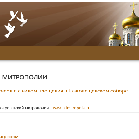
Й МИТРОПОЛИИ
черню с чином прощения в Благовещенском соборе
Татарстанской митрополии -
www.tatmitropolia.ru
митрополия