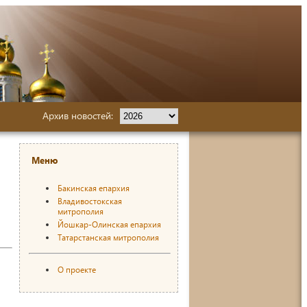
Архив новостей:
Меню
Бакинская епархия
Владивостокская
митрополия
Йошкар-Олинская епархия
Татарстанская митрополия
О проекте