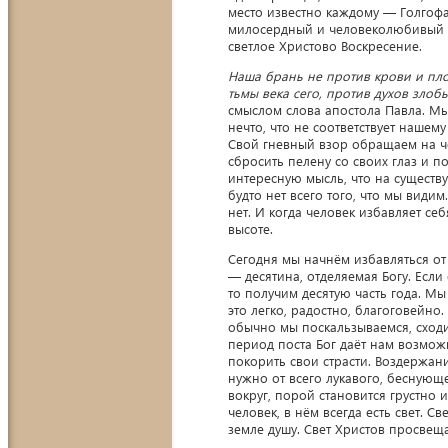
место известно каждому — Голгофа,
милосердный и человеколюбивый Б
светлое Христово Воскресение.
Наша брань не против крови и пло
тьмы века сего, против духов зло
смыслом слова апостола Павла. Мы
нечто, что не соответствует наше
Свой гневный взор обращаем на че
сбросить пелену со своих глаз и п
интересную мысль, что на существ
будто нет всего того, что мы видим
нет. И когда человек избавляет се
высоте.
Сегодня мы начнём избавляться от
— десятина, отделяемая Богу. Если
то получим десятую часть года. М
это легко, радостно, благоговейно
обычно мы поскальзываемся, сход
период поста Бог даёт нам возмож
покорить свои страсти. Воздержан
нужно от всего лукавого, беснующ
вокруг, порой становится грустно 
человек, в нём всегда есть свет. С
земле душу. Свет Христов просвещае