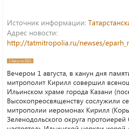
Источник информации:
Татарстанс
Адрес новости:
http://tatmitropolia.ru/newses/epar
1 Августа 2021
Вечером 1 августа, в канун дня памя
митрополит Кирилл совершил всенощ
Ильинском храме города Казани (посе
Высокопреосвященству сослужили се
митрополии иеромонах Кирилл (Коры
Зеленодольского округа протоиерей 
настоятель Ильинской церкви иерей 