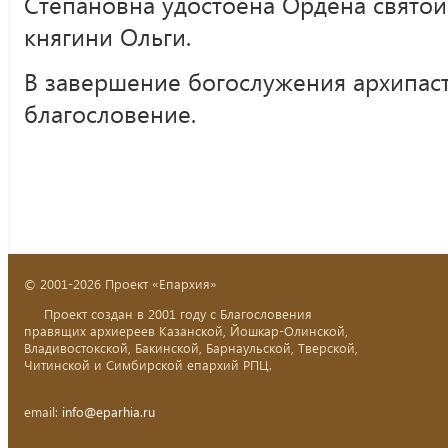
Степановна удостоена Ордена свято
княгини Ольги.
В завершение богослужения архипа
благословение.
© 2001-2026 Проект «Епархия»
Проект создан в 2001 году с Благословения
правящих архиереев Казанской, Йошкар-Олинской,
Владивостокской, Бакинской, Барнаульской, Тверской,
Читинской и Симбирской епархий РПЦ.
email:
info@eparhia.ru