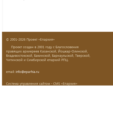
© 2001-2026 Проект «Епархия»
Проект создан в 2001 году с Благословения
правящих архиереев Казанской, Йошкар-Олинской,
Владивостокской, Бакинской, Барнаульской, Тверской,
Читинской и Симбирской епархий РПЦ.
email:
info@eparhia.ru
Система управления сайтом - CMS «Епархия»