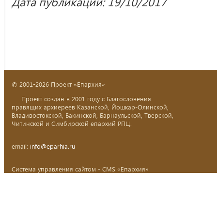
Дата публикации: 19/10/2017
© 2001-2026 Проект «Епархия»
Проект создан в 2001 году с Благословения
правящих архиереев Казанской, Йошкар-Олинской,
Владивостокской, Бакинской, Барнаульской, Тверской,
Читинской и Симбирской епархий РПЦ.
email:
info@eparhia.ru
Система управления сайтом - CMS «Епархия»