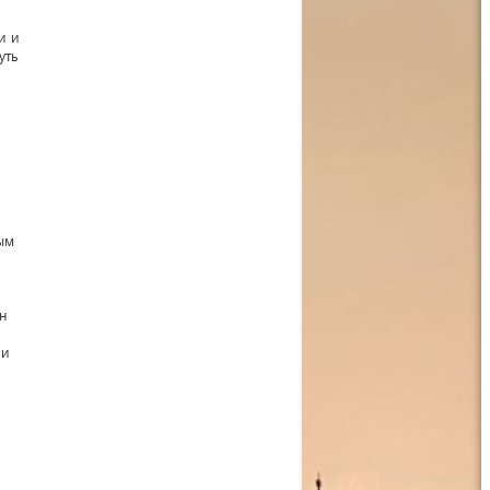
и и
уть
ым
ен
 и