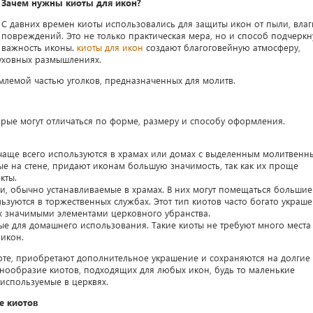
Зачем нужны киоты для икон?
С давних времен киоты использовались для защиты икон от пыли, влаг
повреждений. Это не только практическая мера, но и способ подчеркн
важность иконы.
киоты для икон
создают благоговейную атмосферу,
духовных размышлениях.
млемой частью уголков, предназначенных для молитв.
орые могут отличаться по форме, размеру и способу оформления.
 чаще всего используются в храмах или домах с выделенным молитвенн
е на стене, придают иконам большую значимость, так как их проще
кты.
, обычно устанавливаемые в храмах. В них могут помещаться большие
ьзуются в торжественных службах. Этот тип киотов часто богато украш
их значимыми элементами церковного убранства.
 для домашнего использования. Такие киоты не требуют много места
икон.
оте, приобретают дополнительное украшение и сохраняются на долгие
нообразие киотов, подходящих для любых икон, будь то маленькие
используемые в церквях.
е киотов