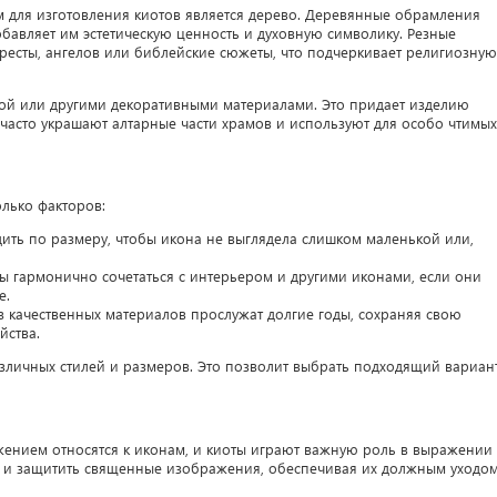
для изготовления киотов является дерево. Деревянные обрамления
обавляет им эстетическую ценность и духовную символику. Резные
ресты, ангелов или библейские сюжеты, что подчеркивает религиозную
той или другими декоративными материалами. Это придает изделию
 часто украшают алтарные части храмов и используют для особо чтимых
лько факторов:
ить по размеру, чтобы икона не выглядела слишком маленькой или,
ы гармонично сочетаться с интерьером и другими иконами, если они
е.
з качественных материалов прослужат долгие годы, сохраняя свою
йства.
зличных стилей и размеров. Это позволит выбрать подходящий вариан
ением относятся к иконам, и киоты играют важную роль в выражении
ь и защитить священные изображения, обеспечивая их должным уходо