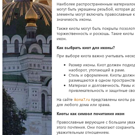
Наиболее распространенным материалом 
могут быть украшены резьбой, которая д
элементы могут включать православные к
значимость иконы.
Также киоты могут быть покрыты позоло
торжественность и роскошь. Такие киоты
икон.
Как выбрать киот для иконы?
При выборе киота важно учитывать неско
Размер иконы. Киот должен подход
наоборот, утопающей в раме.
Стиль и оформление. Киоты должн
размещаются в одном пространств
Материал и долговечность. Рамы и
привлекательность и защитные сво
На сайте
ikona7.ru
представлены киоты ра
для любого дома или храма.
Киоты как символ почитания икон
Православные верующие с большим уваж
этого почтения. Они помогают сохранит
уважительным отношением.