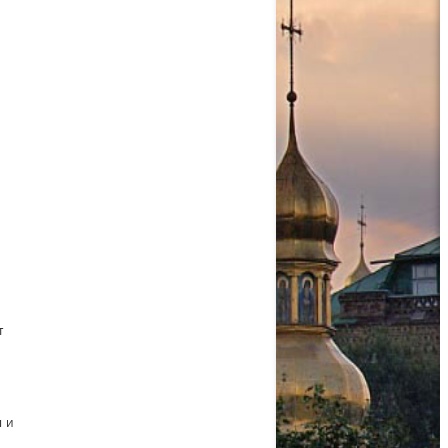
т
м и