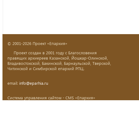
© 2001-2026 Проект «Епархия»
Проект создан в 2001 году с Благословения
правящих архиереев Казанской, Йошкар-Олинской,
Владивостокской, Бакинской, Барнаульской, Тверской,
Читинской и Симбирской епархий РПЦ.
email:
info@eparhia.ru
Система управления сайтом - CMS «Епархия»