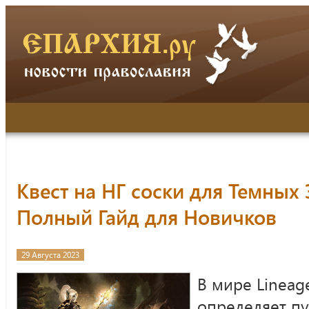
Квест на НГ соски для Темных 
Полный Гайд для Новичков
29 Августа 2023
В мире Lineag
определяет пу