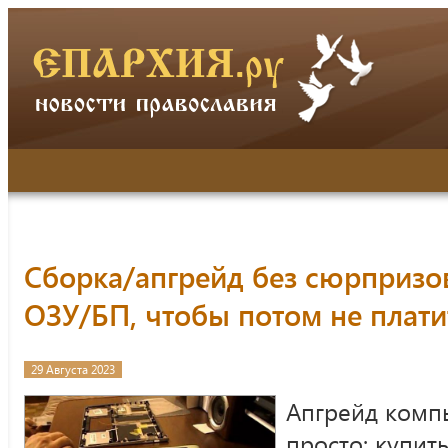
Сборка/апгрейд без сюрпризов
ОЗУ/БП, чтобы потом не плат
29 Августа 2023
Апгрейд комп
просто: купит