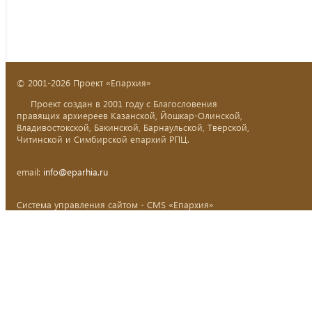
© 2001-2026 Проект «Епархия»
Проект создан в 2001 году с Благословения
правящих архиереев Казанской, Йошкар-Олинской,
Владивостокской, Бакинской, Барнаульской, Тверской,
Читинской и Симбирской епархий РПЦ.
email:
info@eparhia.ru
Система управления сайтом - CMS «Епархия»