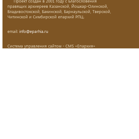
Проект создан в 2001 году с Благословения
правящих архиереев Казанской, Йошкар-Олинской,
Владивостокской, Бакинской, Барнаульской, Тверской,
Читинской и Симбирской епархий РПЦ.
email:
info@eparhia.ru
Система управления сайтом - CMS «Епархия»