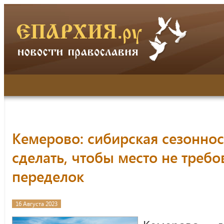
Кемерово: сибирская сезоннос
сделать, чтобы место не треб
переделок
16 Августа 2023