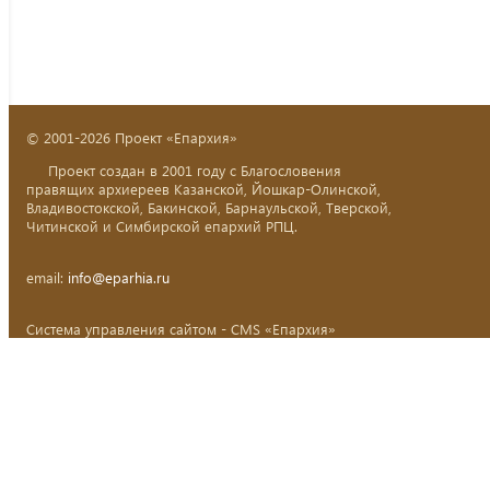
© 2001-2026 Проект «Епархия»
Проект создан в 2001 году с Благословения
правящих архиереев Казанской, Йошкар-Олинской,
Владивостокской, Бакинской, Барнаульской, Тверской,
Читинской и Симбирской епархий РПЦ.
email:
info@eparhia.ru
Система управления сайтом - CMS «Епархия»