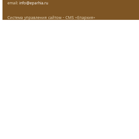
email:
info@eparhia.ru
Система управления сайтом - CMS «Епархия»