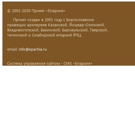
© 2001-2026 Проект «Епархия»
Проект создан в 2001 году с Благословения
правящих архиереев Казанской, Йошкар-Олинской,
Владивостокской, Бакинской, Барнаульской, Тверской,
Читинской и Симбирской епархий РПЦ.
email:
info@eparhia.ru
Система управления сайтом - CMS «Епархия»