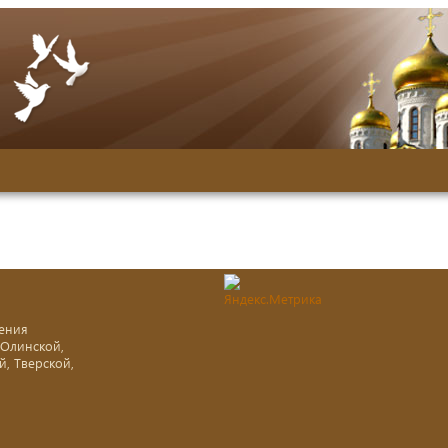
ения
-Олинской,
й, Тверской,