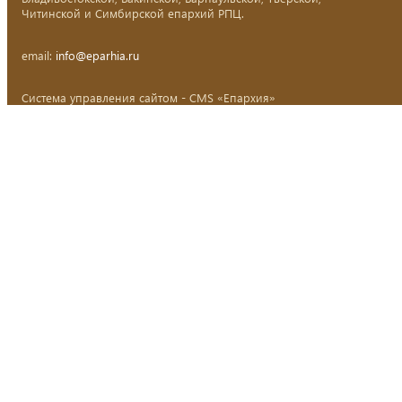
Читинской и Симбирской епархий РПЦ.
email:
info@eparhia.ru
Система управления сайтом - CMS «Епархия»