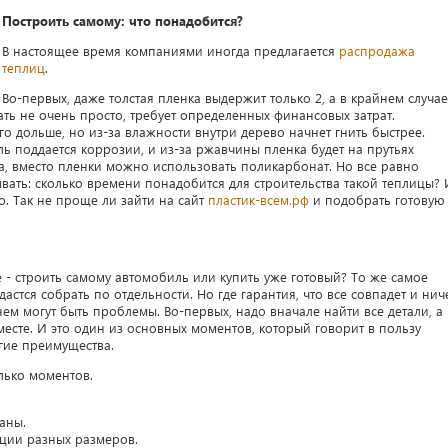
Построить самому: что понадобится?
В настоящее время компаниями иногда предлагается
распродажа
теплиц
.
Во-первых, даже толстая пленка выдержит только 2, а в крайнем случае
лать не очень просто, требует определенных финансовых затрат.
о дольше, но из-за влажности внутри дерево начнет гнить быстрее.
ль поддается коррозии, и из-за ржавчины пленка будет на прутьях
а, вместо пленки можно использовать поликарбонат. Но все равно
вать: сколько времени понадобится для строительства такой теплицы? 
о. Так не проще ли зайти на сайт
пластик-всем.рф
и подобрать готовую
 - строить самому автомобиль или купить уже готовый? То же самое
удастся собрать по отдельности. Но где гарантия, что все совпадет и нич
ем могут быть проблемы. Во-первых, надо вначале найти все детали, а
месте. И это один из основных моментов, который говорит в пользу
гие преимущества.
лько моментов.
аны.
кции разных размеров.