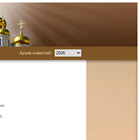
Архив новостей:
но
о,