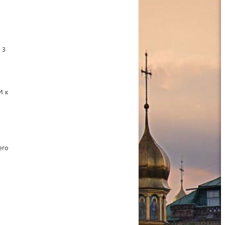
 3
И к
его