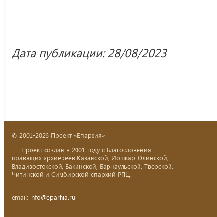
Дата публикации: 28/08/2023
© 2001-2026 Проект «Епархия»
Проект создан в 2001 году с Благословения
правящих архиереев Казанской, Йошкар-Олинской,
Владивостокской, Бакинской, Барнаульской, Тверской,
Читинской и Симбирской епархий РПЦ.
email:
info@eparhia.ru