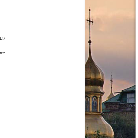
Для
nce
,