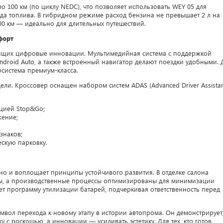
ло 100 км (по циклу NEDC), что позволяет использовать WEY 05 для
да топлива. В гибридном режиме расход бензина не превышает 2 л на
000 км — идеально для длительных путешествий.
форт
нящих цифровые инновации. Мультимедийная система с поддержкой
Android Auto, а также встроенный навигатор делают поездки удобными. 
система премиум-класса.
ли. Кроссовер оснащен набором систем ADAS (Advanced Driver Assista
кцией Stop&Go;
жение;
знаков;
ескую парковку.
но и воплощает принципы устойчивого развития. В отделке салона
ы, а производственные процессы оптимизированы для минимизации
ает программу утилизации батарей, подчеркивая ответственность перед
имвол перехода к новому этапу в истории автопрома. Он демонстрирует
у с роскошью, а инновации — усиливать эстетику. Для тех, кто готов