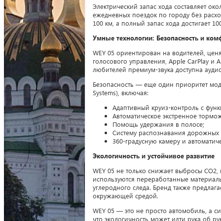
Электрический запас хода составляет око
ежедневных поездок по городу без расхо
100 км, а полный запас хода достигает 1
Умные технологии: Безопасность и ком
WEY 05 ориентирован на водителей, це
голосового управления, Apple CarPlay и 
любителей премиум-звука доступна аудио
Безопасность — еще один приоритет моде
Systems), включая:
Адаптивный круиз-контроль с фун
Автоматическое экстренное тормо
Помощь удержания в полосе;
Систему распознавания дорожных 
360-градусную камеру и автоматич
Экологичность и устойчивое развитие
WEY 05 не только снижает выбросы CO2, 
используются переработанные материал
углеродного следа. Бренд также предлаг
окружающей средой.
WEY 05 — это не просто автомобиль, а с
что экологичность может идти рука об рук