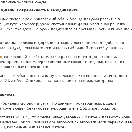
инновационный продукт.
Дизайн: Современность и аэродинамика
чным экстерьером. Узнаваемый облик бренда получил развитие в
щих купе-кроссовер; узкие светодиодные фары, массивная решетка
 и скрытые дверные ручки подчеркивают премиальность и внимание 
бтекаемые зеркала и диффузор в задней части, не только добавляют
ие воздуха, повышая эффективность гибридной силовой установки.
р
, сочетающий в себе гармонию роскоши и функциональности.
ем премиальных материалов: уютные кожаные сиденья, вставки из
е тактильные поверхности.
нель: комбинация из изогнутого дисплея для водителя и сенсорного
е 12,3 дюйма. Опционально предлагается панорамная крыша,
ивность
ибридный силовой агрегат. По данным производителя, модель
V), сочетающей бензиновый турбодвигатель 1.5L и электромотор.
игает 245 л.с., что обеспечивает уверенный разгон и плавность хода.
edicated Hybrid Transmission), автомобиль автоматически переключает
ий, гибридный или зарядка батареи.