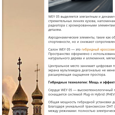
WEY 05 выделяется элегантным и динами
стремительных линиях кузова, напоминаю
радиатора с хромированными элементами
деталям.
Аэродинамические элементы, такие как о
спортивности, но и снижают сопротивлен
Салон WEY 05 — это
гибридный кроссове
Пространство оформлено с использовани
натурального дерева и аллюминия, мягки
Центральное место занимает цифровая па
экрана мультимедиа диагональю не мене
расширяющая ощущение простора.
Гибридные технологии: Мощь и эффект
Сердце WEY 05 — высокотехнологичный г
оснащается системой Plug-in Hybrid (PHE
Общая мощность гибридной установки дост
Благодаря уникальной трансмиссии DHT (D
между режимами: полностью электрическ