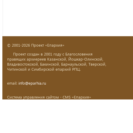
© 2001-2026 Проект «Епархия»
Проект создан в 2001 году с Благословения
правящих архиереев Казанской, Йошкар-Олинской,
Владивостокской, Бакинской, Барнаульской, Тверской,
Читинской и Симбирской епархий РПЦ.
email:
info@eparhia.ru
Система управления сайтом - CMS «Епархия»