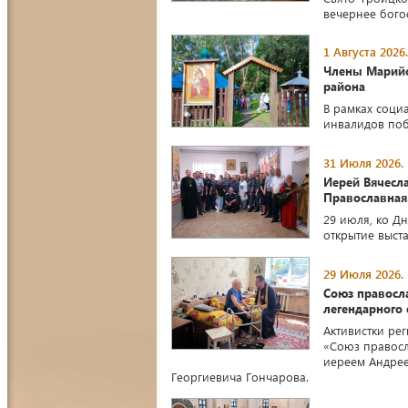
вечернее бого
1 Августа 2026.
Члены Марийс
района
В рамках соци
инвалидов поб
31 Июля 2026.
Иерей Вячесла
Православная
29 июля, ко Д
открытие выст
29 Июля 2026.
Союз правосл
легендарного
Активистки ре
«Союз правосл
иереем Андрее
Георгиевича Гончарова.