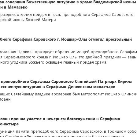
ан совершил Божественную литургию в храме Владимирской иконы
и в Мамасево
раздник отметил придел в честь преподобного Серафима Саровского
ирской иконы Божией Матери
бного Серафима Саровского г. Йошкар-Олы отметил престольный
вославная Церковь празднует обретение мощей преподобного Серафим
ля Серафимовского храма г. Йошкар-Олы это двойной праздник — ведь
ивного угодника Божьего освящен главный придел храма.
и преподобного Серафима Саровского Святейший Патриарх Кирилл
ественную литургию в Серафимо-Дивеевском монастыре
жащих Святейшему Владыке архиереев был митрополит Йошкар-Олинск
Иоанн.
оанн принял участие в вечернем богослужении в Серафимо-
онастыре
нуне дня памяти преподобного Серафима Саровского, в Троицком соб
го Серафимо-Дивеевского женского монастыря было совершено