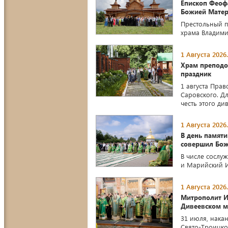
Епископ Феоф
Божией Матер
Престольный п
храма Владим
1 Августа 2026.
Храм преподо
праздник
1 августа Пра
Саровского. Д
честь этого д
1 Августа 2026.
В день памят
совершил Бож
В числе сослу
и Марийский 
1 Августа 2026.
Митрополит И
Дивеевском м
31 июля, нака
Свято-Троицко