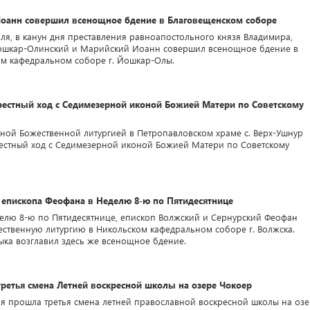
оанн совершил всенощное бдение в Благовещенском соборе
ля, в канун дня преставления равноапостольного князя Владимира,
ошкар-Олинский и Марийский Иоанн совершил всенощное бдение в
м кафедральном соборе г. Йошкар-Олы.
рестный ход с Седимезерной иконой Божией Матери по Советскому
ной Божественной литургией в Петропавловском храме с. Верх-Ушнур
естный ход с Седимезерной иконой Божией Матери по Советскому
 епископа Феофана в Неделю 8-ю по Пятидесятнице
делю 8-ю по Пятидесятнице, епископ Волжский и Сернурский Феофан
ственную литургию в Никольском кафедральном соборе г. Волжска.
ыка возглавил здесь же всенощное бдение.
ретья смена Летней воскресной школы на озере Чокоер
ля прошла третья смена летней православной воскресной школы на оз