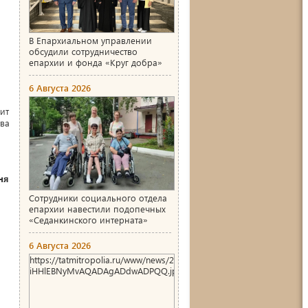
В Епархиальном управлении
обсудили сотрудничество
епархии и фонда «Круг добра»
6 Августа 2026
ит
ва
ня
Сотрудники социального отдела
епархии навестили подопечных
«Седанкинского интерната»
6 Августа 2026
https://tatmitropolia.ru/www/news/2026/8/1786004466_00_AgACA
iHHlEBNyMvAQADAgADdwADPQQ.jpg