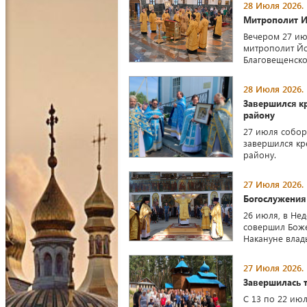
28 Июля 2026.
Митрополит И
Вечером 27 ию
митрополит Й
Благовещенско
28 Июля 2026.
Завершился к
району
27 июля собор
завершился кр
району.
27 Июля 2026.
Богослужения
26 июля, в Не
совершил Боже
Накануне влад
27 Июля 2026.
Завершилась т
С 13 по 22 ию