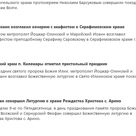
гельского храма протоиереем Николаем Барсуковым совершили поезд
ам Волги.
оанн возглавил вечерню с акафистом в Серафимовском храме
ером митрополит Йошкар-Олинский и Марийский Иоанн возглавил
фистом преподобному Серафиму Саровскому в Серафимовском храме г
кий храм п. Килемары отметил престольный праздник
праздник святого пророка Божия Илии, митрополит Йошкар-Олинский и
нн возглавил Божественную литургию в Свято-Илиинском храме посе
ан совершил Литургию в храме Рождества Христова с. Арино
Неделю 9-ю по Пятидесятнице, в день празднования памяти пророка Бож
 Волжский и Сернурский Феофан совершил Божественную литургию в
ва Христова с. Арино.