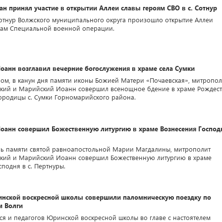
н принял участие в открытии Аллеи славы героям СВО в с. Сотнур
. Сотнур Волжского муниципального округа произошло открытие Аллеи
кам Специальной военной операции.
оанн возглавил вечерние богослужения в храме села Сумки
ером, в канун дня памяти иконы Божией Матери «Почаевская», митропол
кий и Марийский Иоанн совершил всенощное бдение в храме Рождест
ородицы с. Сумки Горномарийского района.
оанн совершил Божественную литургию в храме Вознесения Господ
день памяти святой равноапостольной Марии Магдалины, митрополит
кий и Марийский Иоанн совершил Божественную литургию в храме
подня в с. Пертнуры.
нской воскресной школы совершили паломническую поездку по
м Волги
ся и педагогов Юринской воскресной школы во главе с настоятелем