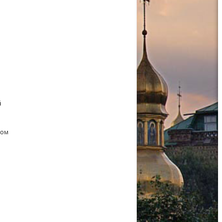
й
ном