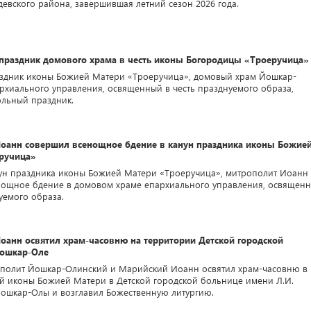
евского района, завершившая летний сезон 2026 года.
праздник домового храма в честь иконы Богородицы «Троеручица»
аздник иконы Божией Матери «Троеручица», домовый храм Йошкар-
рхиального управления, освященный в честь празднуемого образа,
ольный праздник.
оанн совершил всенощное бдение в канун праздника иконы Божие
ручица»
нун праздника иконы Божией Матери «Троеручица», митрополит Иоанн
нощное бдение в домовом храме епархиального управления, освящен
уемого образа.
оанн освятил храм-часовню на территории Детской городской
Йошкар-Оле
полит Йошкар-Олинский и Марийский Иоанн освятил храм-часовню в
ой иконы Божией Матери в Детской городской больнице имени Л.И.
Йошкар-Олы и возглавил Божественную литургию.