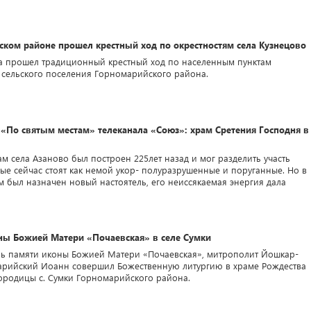
ском районе прошел крестный ход по окрестностям села Кузнецово
ста прошел традиционный крестный ход по населенным пунктам
 сельского поселения Горномарийского района.
 «По святым местам» телеканала «Союз»: храм Сретения Господня в
м села Азаново был построен 225лет назад и мог разделить участь
рые сейчас стоят как немой укор- полуразрушенные и поруганные. Но в
ам был назначен новый настоятель, его неиссякаемая энергия дала
ны Божией Матери «Почаевская» в селе Сумки
день памяти иконы Божией Матери «Почаевская», митрополит Йошкар-
рийский Иоанн совершил Божественную литургию в храме Рождества
ородицы с. Сумки Горномарийского района.