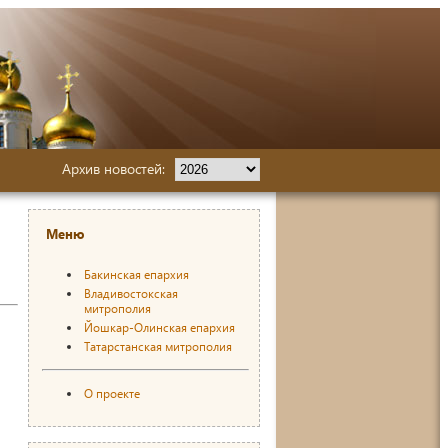
Архив новостей:
Меню
Бакинская епархия
Владивостокская
митрополия
Йошкар-Олинская епархия
Татарстанская митрополия
О проекте