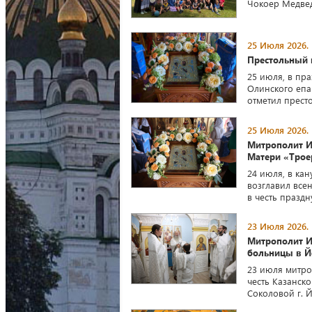
Чокоер Медвед
25 Июля 2026.
Престольный 
25 июля, в пр
Олинского епа
отметил прест
25 Июля 2026.
Митрополит И
Матери «Трое
24 июля, в ка
возглавил все
в честь праздн
23 Июля 2026.
Митрополит И
больницы в 
23 июля митро
честь Казанск
Соколовой г. 