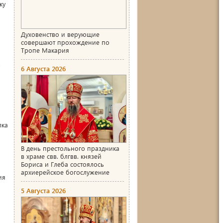
ку
Духовенство и верующие
совершают прохождение по
Тропе Макария
.
6 Августа 2026
лка
В день престольного праздника
в храме свв. блгвв. князей
Бориса и Глеба состоялось
архиерейское богослужение
ия
5 Августа 2026