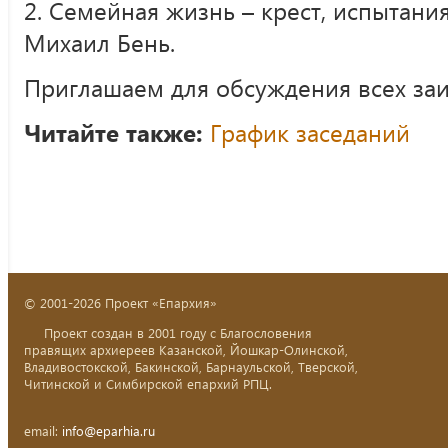
2. Семейная жизнь – крест, испытания
Михаил Бень.
Приглашаем для обсуждения всех за
Читайте также:
График заседаний
© 2001-2026 Проект «Епархия»
Проект создан в 2001 году с Благословения
правящих архиереев Казанской, Йошкар-Олинской,
Владивостокской, Бакинской, Барнаульской, Тверской,
Читинской и Симбирской епархий РПЦ.
email:
info@eparhia.ru