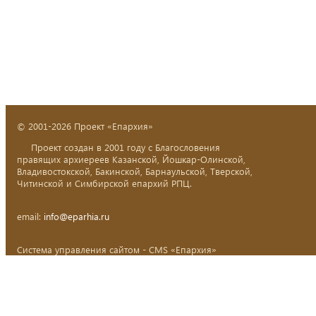
© 2001-2026 Проект «Епархия»
Проект создан в 2001 году с Благословения
правящих архиереев Казанской, Йошкар-Олинской,
Владивостокской, Бакинской, Барнаульской, Тверской,
Читинской и Симбирской епархий РПЦ.
email:
info@eparhia.ru
Система управления сайтом - CMS «Епархия»