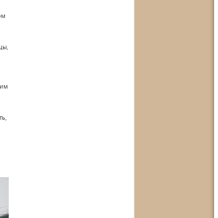
ом
цы,
 им
ть,