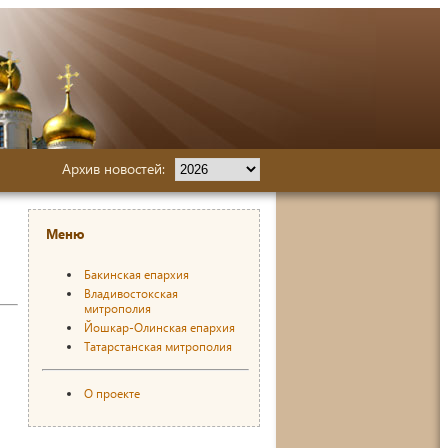
Архив новостей:
Меню
Бакинская епархия
Владивостокская
митрополия
Йошкар-Олинская епархия
Татарстанская митрополия
О проекте