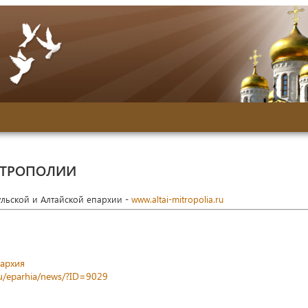
ИТРОПОЛИИ
ульской и Алтайской епархии -
www.altai-mitropolia.ru
пархия
.ru/eparhia/news/?ID=9029