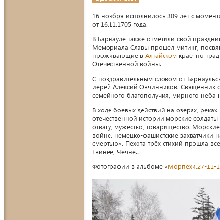
16 ноября исполнилось 309 лет с момент
от 16.11.1705 года.
В Барнауле также отметили свой праздни
Мемориала Славы прошел митинг, посвящ
проживающие в
Алтайском
крае, по тра
Отечественной войны.
С поздравительным словом от Барнаульс
иерей Алексий Овчинников. Священник о
семейного благополучия, мирного неба 
В ходе боевых действий на озерах, реках
отечественной истории морские солдаты 
отвагу, мужество, товарищество. Морски
войне, немецко-фашистские захватчики 
смертью». Пехота трёх стихий прошла все
Гвинее, Чечне...
Фотографии в альбоме «
Морпехи.27-11-1