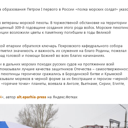
а образования Петром I первого в России «полка морских солдат» указ
к ветераны морской пехоты. В торжественой обстановке на территории
енный 309-й годовщине создания этого рода войск. Морские пехотин
диции возложили цветы к памятнику погибшим в годы Великой
кой епархии обратился ключарь Покровского кафедрального собора
тметил значимость и важность их служения на благо Родины, пожелал
над головой и помощи Божией во всех благих начинаниях.
 и в дальних морских походах русских судов на протяжении всей
показывали лучшие качества защитников Отечества – самоотверженнос
е пехотинцы героически сражались в Бородинской битве и Крымской
называли моряков в черной форме за их бесстрашие и героизм «черной
 «горячие точки» планеты, воевала в Анголе, Вьетнаме, Сирии, Египте,
4
», автор
alt.eparhia-press
на Яндекс.Фотках