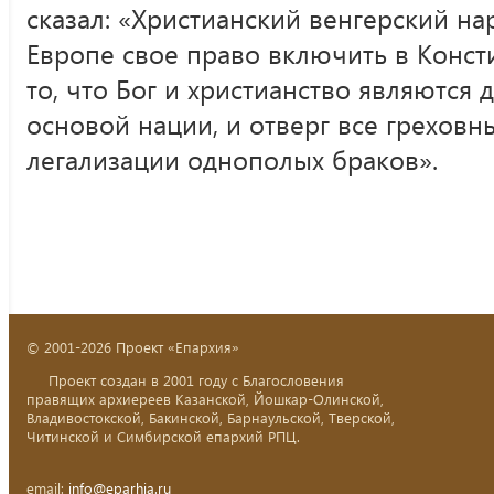
сказал: «Христианский венгерский на
Европе свое право включить в Конст
то, что Бог и христианство являются 
основой нации, и отверг все грехов
легализации однополых браков».
© 2001-2026 Проект «Епархия»
Проект создан в 2001 году с Благословения
правящих архиереев Казанской, Йошкар-Олинской,
Владивостокской, Бакинской, Барнаульской, Тверской,
Читинской и Симбирской епархий РПЦ.
email:
info@eparhia.ru