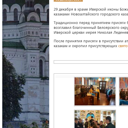
29 декабря в храме Иверской иконы Бож
казаками Новоалтайского городского каз
Традиционно перед принятием присяги б
возглавил благочинный Белоярского окр
Иверской церкви иерея Николая Леденев
После принятия присяги в присутствии а
казакам и окропил присутствующих
свят