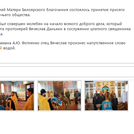
ией Матери Белоярского благочиния состоялось принятие присяги
ачьего общества.
ыл совершен молебен на начало всякого доброго дела, который
уга протоиерей Вячеслав Данькин в сослужении штатного священника
а.
тамана А.Ю. Фотиенко отец Вячеслав произнес напутственное слово
ой
водой.