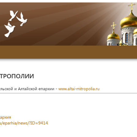
ИТРОПОЛИИ
ульской и Алтайской епархии -
www.altai-mitropolia.ru
пархия
.ru/eparhia/news/?ID=9414