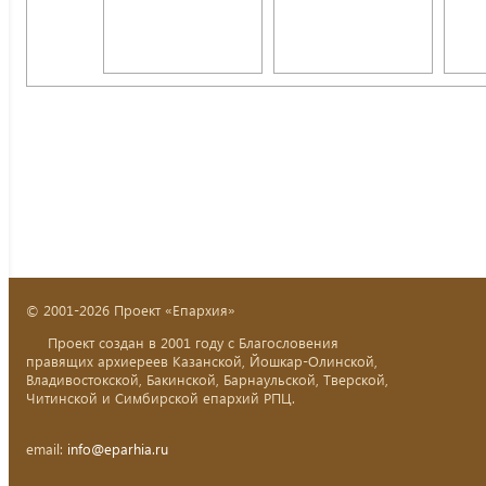
© 2001-2026 Проект «Епархия»
Проект создан в 2001 году с Благословения
правящих архиереев Казанской, Йошкар-Олинской,
Владивостокской, Бакинской, Барнаульской, Тверской,
Читинской и Симбирской епархий РПЦ.
email:
info@eparhia.ru