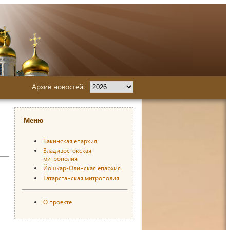
Архив новостей:
Меню
Бакинская епархия
Владивостокская
митрополия
Йошкар-Олинская епархия
Татарстанская митрополия
О проекте