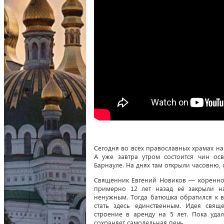
Сегодня во всех православных храмах н
А уже завтра утром состоится чин ос
Барнауле. На днях там открыли часовню
Священник Евгений Новиков — коренной 
примерно 12 лет назад её закрыли на
ненужным. Тогда батюшка обратился к в
стать здесь единственным. Идея свящ
строение в аренду на 5 лет. Пока уда
сохраняет самодельная печь.