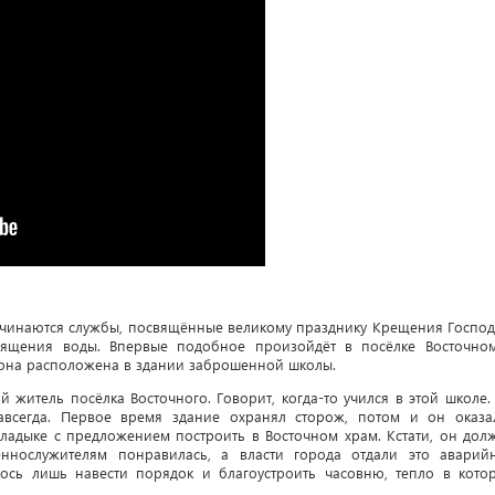
ачинаются службы, посвящённые великому празднику Крещения Господ
вящения воды. Впервые подобное произойдёт в посёлке Восточно
, она расположена в здании заброшенной школы.
житель посёлка Восточного. Говорит, когда-то учился в этой школе.
всегда. Первое время здание охранял сторож, потом и он оказа
ладыке с предложением построить в Восточном храм. Кстати, он дол
еннослужителям понравилась, а власти города отдали это аварий
лось лишь навести порядок и благоустроить часовню, тепло в кото