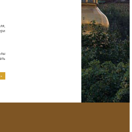
ля,
ери
олы
ать
 »