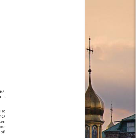
ня.
м в
 Но
лся
жен
ное
рой