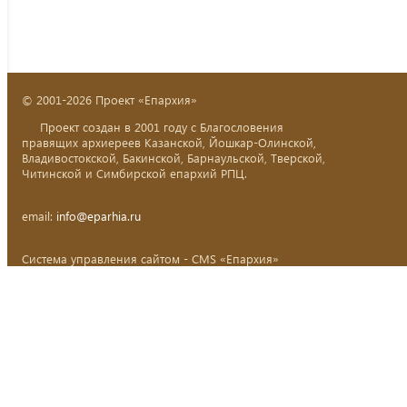
© 2001-2026 Проект «Епархия»
Проект создан в 2001 году с Благословения
правящих архиереев Казанской, Йошкар-Олинской,
Владивостокской, Бакинской, Барнаульской, Тверской,
Читинской и Симбирской епархий РПЦ.
email:
info@eparhia.ru
Система управления сайтом - CMS «Епархия»