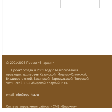
© 2001-2026 Проект «Епархия»
Проект создан в 2001 году с Благословения
правящих архиереев Казанской, Йошкар-Олинской,
Владивостокской, Бакинской, Барнаульской, Тверской,
Читинской и Симбирской епархий РПЦ.
email:
info@eparhia.ru
Система управления сайтом - CMS «Епархия»