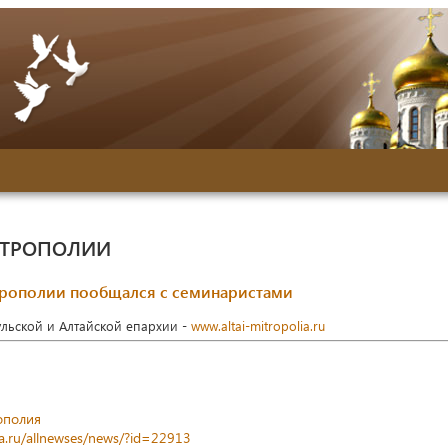
ИТРОПОЛИИ
рополии пообщался с семинаристами
ульской и Алтайской епархии -
www.altai-mitropolia.ru
ополия
ia.ru/allnewses/news/?id=22913