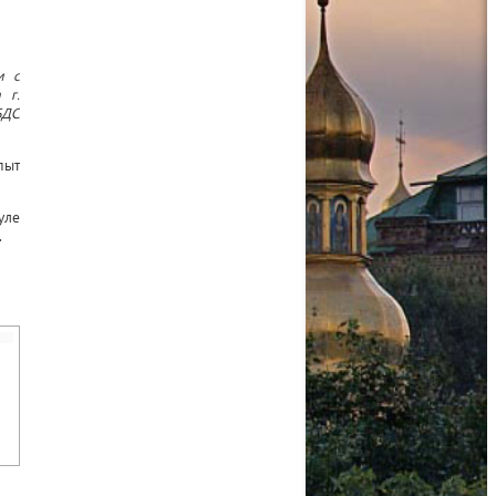
и с
 г.
БДС
пыт
уле
.