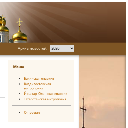
Архив новостей:
Меню
Бакинская епархия
Владивостокская
митрополия
Йошкар-Олинская епархия
Татарстанская митрополия
О проекте