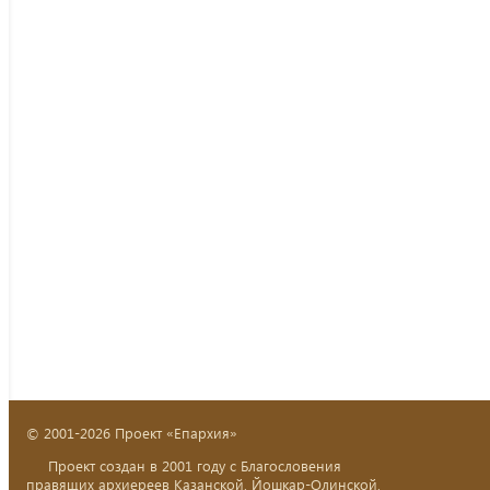
© 2001-2026 Проект «Епархия»
Проект создан в 2001 году с Благословения
правящих архиереев Казанской, Йошкар-Олинской,