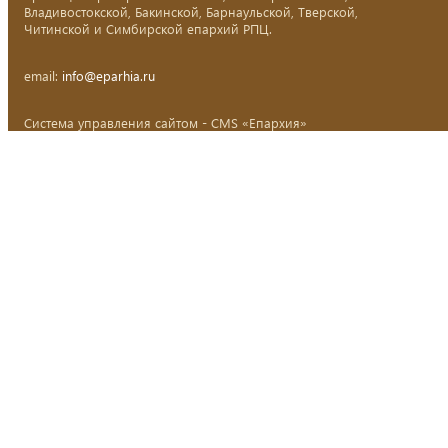
Владивостокской, Бакинской, Барнаульской, Тверской,
Читинской и Симбирской епархий РПЦ.
email:
info@eparhia.ru
Система управления сайтом - CMS «Епархия»