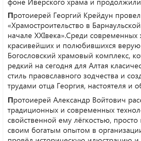
фоне Иверского храма и продолжили
П
ротоиерей Георгий Крейдун провел
«Храмостроительство в Барнаульской
начале XXIвека».Среди современных 
красивейших и полюбившихся верую
Богословский храмовый комплекс, ко
редкий на сегодня для Алтая класич
стиль праовславного зодчества и со
трудами отца Георгия, настоятеля и
П
ротоиерей Александр Войтович рас
традиционных и современных техноло
свойственной ему лёгкостью, просто
своим богатым опытом в организации
провёл историческую илюстрацию и