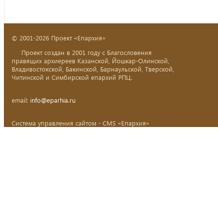
© 2001-2026 Проект «Епархия»
Проект создан в 2001 году с Благословения
правящих архиереев Казанской, Йошкар-Олинской,
Владивостокской, Бакинской, Барнаульской, Тверской,
Читинской и Симбирской епархий РПЦ.
email:
info@eparhia.ru
Система управления сайтом - CMS «Епархия»