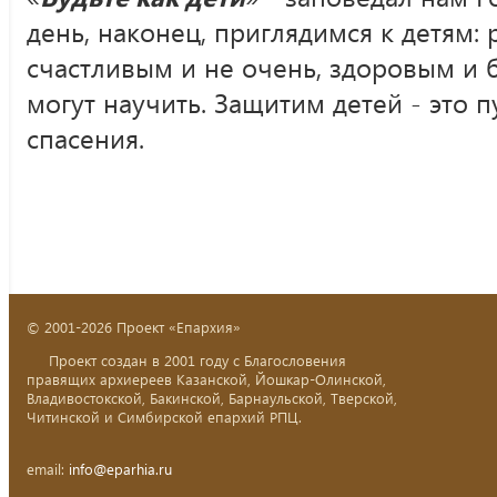
день, наконец, приглядимся к детям:
счастливым и не очень, здоровым и 
могут научить. Защитим детей - это 
спасения.
© 2001-2026 Проект «Епархия»
Проект создан в 2001 году с Благословения
правящих архиереев Казанской, Йошкар-Олинской,
Владивостокской, Бакинской, Барнаульской, Тверской,
Читинской и Симбирской епархий РПЦ.
email:
info@eparhia.ru