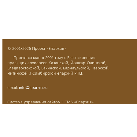
© 2001-2026 Проект «Епархия»
Проект создан в 2001 году с Благословения
правящих архиереев Казанской, Йошкар-Олинской,
Владивостокской, Бакинской, Барнаульской, Тверской,
Читинской и Симбирской епархий РПЦ.
email:
info@eparhia.ru
Система управления сайтом - CMS «Епархия»