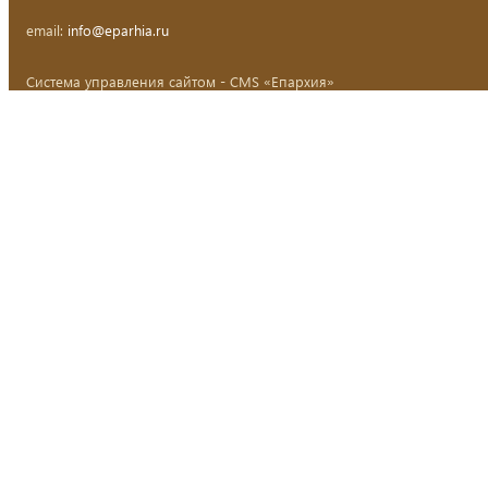
email:
info@eparhia.ru
Система управления сайтом - CMS «Епархия»