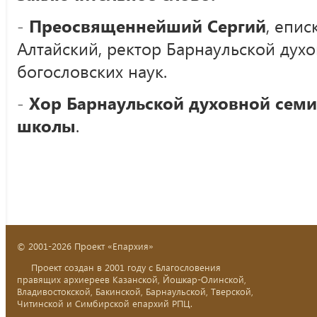
-
Преосвященнейший Сергий
, епис
Алтайский, ректор Барнаульской дух
богословских наук.
-
Хор Барнаульской духовной семи
школы
.
© 2001-2026 Проект «Епархия»
Проект создан в 2001 году с Благословения
правящих архиереев Казанской, Йошкар-Олинской,
Владивостокской, Бакинской, Барнаульской, Тверской,
Читинской и Симбирской епархий РПЦ.