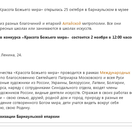
«Красота Божьего мира» открылась 25 октября в барнаульском в музее
 из разных благочиний и епархий
Алтайской
митрополии. Все они
ресных школах или занимаются в школах искусств.
 конкурса «Красота Божьего мира» состоится 2 ноября в 12:00 часо
 Ленина, 24.
рчества «Красота Божьего мира» проводится в рамках
Международных
по благословению Святейшего Патриарха Московского и всея Руси
юные художники из России, Украины, Белоруссии, Латвии, Болгарии,
рса, наряду с сотрудниками Синодального отдела, входят члены
дожников России, видные деятели искусств. Отражая в своих работах в
и – свою семью, друзей, родной дом и город, природу в разных ее
дение сотворенного Богом мира, дети учатся видеть вокруг себя
лю, свою Родину.
ехизации Барнаульской епархии