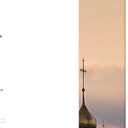
в.
се