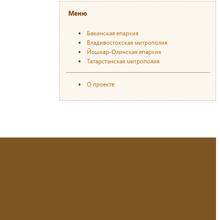
Меню
Бакинская епархия
Владивостокская митрополия
Йошкар-Олинская епархия
Татарстанская митрополия
О проекте