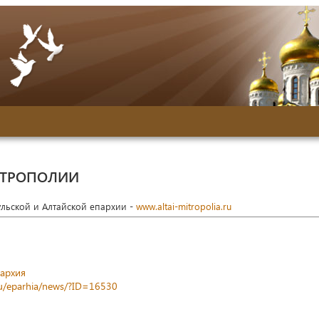
ИТРОПОЛИИ
ульской и Алтайской епархии -
www.altai-mitropolia.ru
пархия
.ru/eparhia/news/?ID=16530