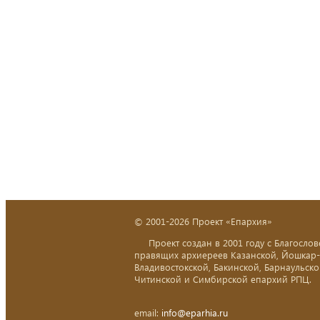
© 2001-2026 Проект «Епархия»
Проект создан в 2001 году с Благослов
правящих архиереев Казанской, Йошкар
Владивостокской, Бакинской, Барнаульско
Читинской и Симбирской епархий РПЦ.
email:
info@eparhia.ru