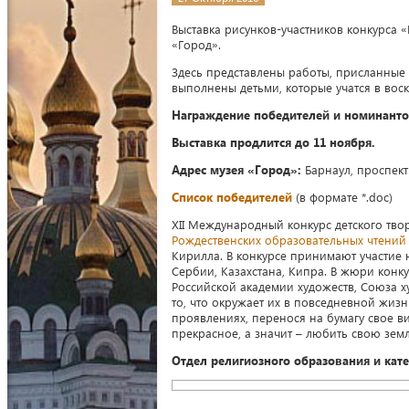
Выставка рисунков-участников конкурса 
«Город».
Здесь представлены работы, присланные
выполнены детьми, которые учатся в воск
Награждение победителей и номинантов
Выставка продлится до 11 ноября.
Адрес музея «Город»:
Барнаул, проспект
Список победителей
(в формате *.doc)
XII Международный конкурс детского тво
Рождественских образовательных чтений
Кирилла. В конкурсе принимают участие 
Сербии, Казахстана, Кипра. В жюри конку
Российской академии художеств, Союза ху
то, что окружает их в повседневной жизн
проявлениях, перенося на бумагу свое ви
прекрасное, а значит – любить свою зем
Отдел религиозного образования и кат