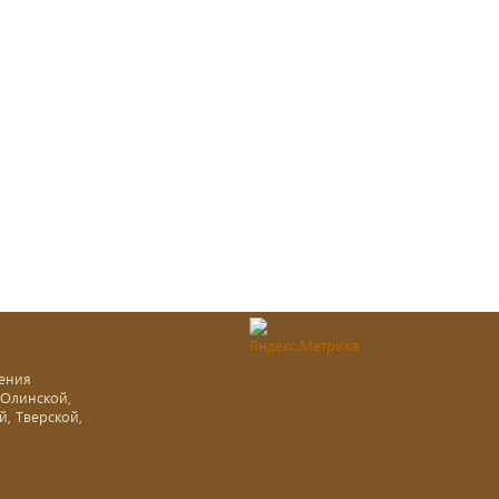
ения
-Олинской,
й, Тверской,