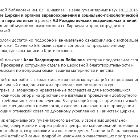
ой библиотеке им. В.Я. Шишкова в зале гуманитарных наук 18.11.2016 
е Церкви и органов здравоохранения в социально-психологической
т и перспективы»
в рамках
VII
Рождественских епархиальных чтений
тие объединило психологов из г. Барнаула и края, сотрудников
рачей.
ологи достаточно подробно и внимательно ознакомились с экспозици
ки к.м.н. Харченко Е.В. были заданы вопросы по представленному
нка, сделаны записи в Книге отзывов.
ой психолог
Алла Владимировна Лобанова
, которая предоставила сло
 Прохорову
, сотруднику отдела по церковной благотворительности и
миссии по вопросам семьи, защиты материнства и детства.
ний опыт работы с коллективами женских консультаций по профилакти
на личный опыт, он изложил православную позицию на суть
греха, и егодуховно-нравственные последствия для несостоявшихся
бходимость опоры на христианские взгляды в проведении доабортного
о требования к его проведению. Выступающий вскрыл причины низкой
ния специалистов (психологов, акушеров-гинекологов) в проведении
ующим отеческий совет по духовному укреплению в Таинствах Церкви.
дник епархиального гуманитарного центра. В своем эмоционально-
цели, содержание и формы работы центра по материальной помощи, в
 от аборта, сохранившим жизнь своим детям. Екатерина Бень раскрыл
ой алтайской семьи, подробно изложила о существующих программа