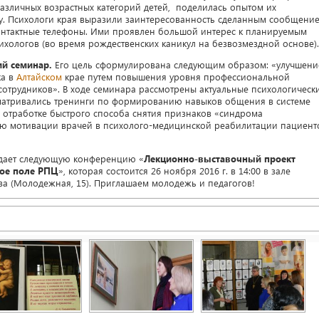
азличных возрастных категорий детей, поделилась опытом их
ву. Психологи края выразили заинтересованность сделанным сообщение
онтактные телефоны. Ими проявлен большой интерес к планируемым
ологов (во время рождественских каникул на безвозмездной основе)
й семинар.
Его цель сформулирована следующим образом: «улучшени
ка в
Алтайском
крае путем повышения уровня профессиональной
сотрудников». В ходе семинара рассмотрены актуальные психологическ
сматривались тренинги по формированию навыков общения в системе
 отработке быстрого способа снятия признаков «синдрома
 мотивации врачей в психолого-медицинской реабилитации пациент
идает следующую конференцию «
Лекционно-выставочный проект
кое поле РПЦ
», которая состоится 26 ноября 2016 г. в 14:00 в зале
ва (Молодежная, 15). Приглашаем молодежь и педагогов!