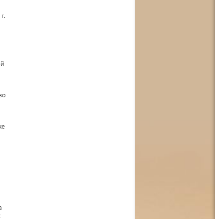
г.
ей
во
ке
а
х