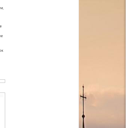
м,
.
е
ие
ок