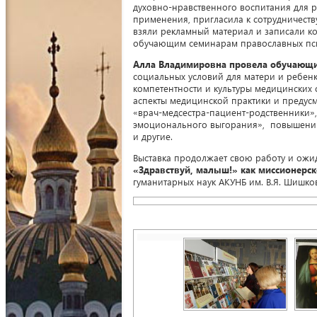
духовно-нравственного воспитания для р
применения, пригласила к сотрудничест
взяли рекламный материал и записали к
обучающим семинарам православных псих
Алла Владимировна провела обучающи
социальных условий для матери и ребен
компетентности и культуры медицинских 
аспекты медицинской практики и преду
«врач-медсестра-пациент-родственники»,
эмоционального выгорания», повышению
и другие.
Выставка продолжает свою работу и ож
«Здравствуй, малыш!» как миссионерс
гуманитарных наук АКУНБ им. В.Я. Шишко