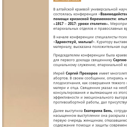
В алтайской краевой универсальной научн
состоялась конференция «
Взаимодействи
помощи кризисной беременности: опы
«1917 – 2017: уроки столетия».
Мероприя
епархиальных отделов и православных в
В начале конференции специалисты-псих
«
Здравствуй, малыш!
». Куратору выстав
материалу, высказана положительная оце
Председателем конференции была краев
для первого доклада священнику
Сергию
социальному служению, епархиальной ко
Иерей
Сергий Прохоров
имеет многолет
абортов. В своем сообщении, опираясь 
плодоизгнания, как совершения тяжкого 
матери и отца. Священник указал на нео
консультирования и вытекающие из этог
эффективности и эмоционального выгора
противоабортной работы, дал присутств
Далее выступила
Екатерина Бень
, сотру
насыщенном выступлении она раскрыла 
первую очередь женщинам, отказавшимся
содержание помощи и защиты современн