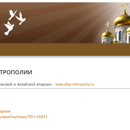
ИТРОПОЛИИ
ульской и Алтайской епархии -
www.altai-mitropolia.ru
пархия
.ru/eparhia/news/?ID=16841