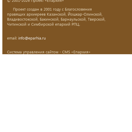
© 2001-2026 Проект «Епархия»
Проект создан в 2001 году с Благословения
правящих архиереев Казанской, Йошкар-Олинской,
Владивостокской, Бакинской, Барнаульской, Тверской,
Читинской и Симбирской епархий РПЦ.
email:
info@eparhia.ru
Система управления сайтом - CMS «Епархия»