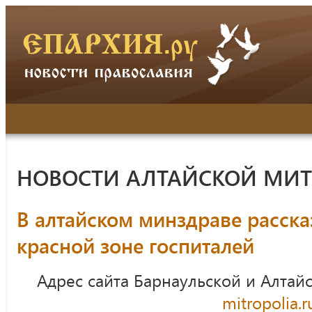
НОВОСТИ АЛТАЙСКОЙ МИ
В алтайском минздраве расска
красной зоне госпиталей
Адрес сайта Барнаульской и Алтай
mitropolia.r