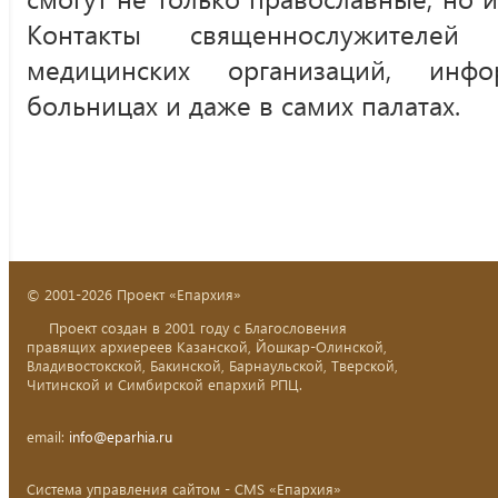
Контакты священнослужителей
медицинских организаций, инф
больницах и даже в самих палатах.
© 2001-2026 Проект «Епархия»
Проект создан в 2001 году с Благословения
правящих архиереев Казанской, Йошкар-Олинской,
Владивостокской, Бакинской, Барнаульской, Тверской,
Читинской и Симбирской епархий РПЦ.
email:
info@eparhia.ru
Система управления сайтом - CMS «Епархия»