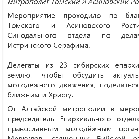
митрополит Томский и Асиновский Ро
Мероприятие проходило по благ
Томского и Асиновского Рости
Синодального отдела по дел
Истринского Серафима.
Делегаты из 23 сибирских епарх
землю, чтобы обсудить актуал
молодежного движения, поделитьс
ближним и Христу.
От Алтайской митрополии в меро
председатель Епархиального отд
православным молодёжным орган
Меркулов, священник Бийской е