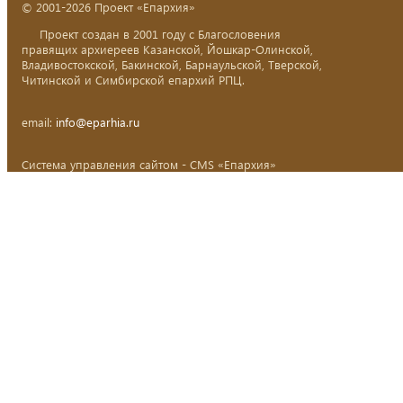
© 2001-2026 Проект «Епархия»
Проект создан в 2001 году с Благословения
правящих архиереев Казанской, Йошкар-Олинской,
Владивостокской, Бакинской, Барнаульской, Тверской,
Читинской и Симбирской епархий РПЦ.
email:
info@eparhia.ru
Система управления сайтом - CMS «Епархия»