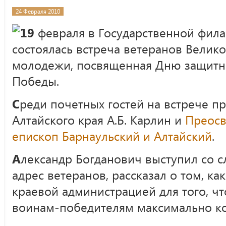
24 Февраля 2010
19
февраля в Государственной фила
состоялась встреча ветеранов Велик
молодежи, посвященная Дню защитни
Победы.
С
реди почетных гостей на встрече п
Алтайского края А.Б. Карлин и
Преос
епископ Барнаульский и Алтайский
.
А
лександр Богданович выступил со с
адрес ветеранов, рассказал о том, к
краевой администрацией для того, ч
воинам-победителям максимально к