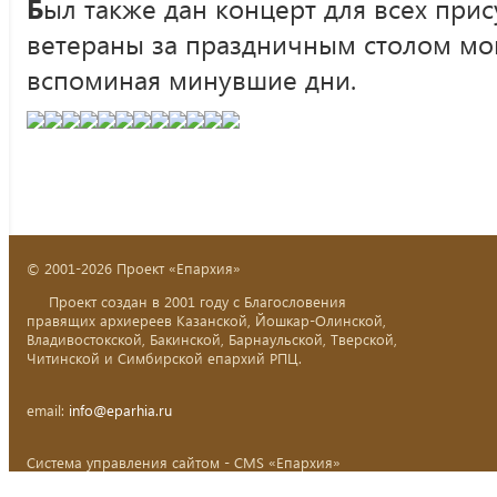
Б
ыл также дан концерт для всех прис
ветераны за праздничным столом мо
вспоминая минувшие дни.
© 2001-2026 Проект «Епархия»
Проект создан в 2001 году с Благословения
правящих архиереев Казанской, Йошкар-Олинской,
Владивостокской, Бакинской, Барнаульской, Тверской,
Читинской и Симбирской епархий РПЦ.
email:
info@eparhia.ru
Система управления сайтом - CMS «Епархия»