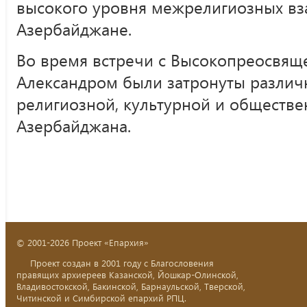
высокого уровня межрелигиозных в
Азербайджане.
Во время встречи с Высокопреосвя
Александром были затронуты различ
религиозной, культурной и обществ
Азербайджана.
© 2001-2026 Проект «Епархия»
Проект создан в 2001 году с Благословения
правящих архиереев Казанской, Йошкар-Олинской,
Владивостокской, Бакинской, Барнаульской, Тверской,
Читинской и Симбирской епархий РПЦ.