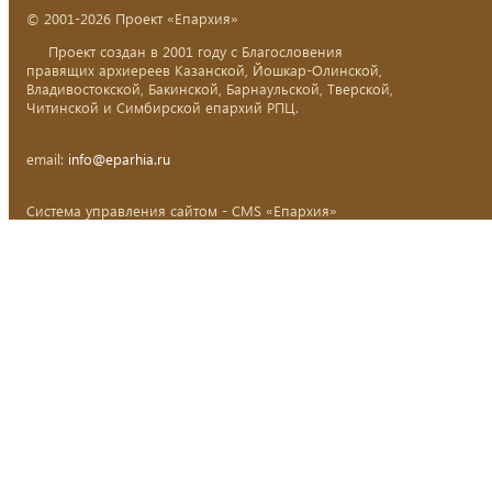
© 2001-2026 Проект «Епархия»
Проект создан в 2001 году с Благословения
правящих архиереев Казанской, Йошкар-Олинской,
Владивостокской, Бакинской, Барнаульской, Тверской,
Читинской и Симбирской епархий РПЦ.
email:
info@eparhia.ru
Система управления сайтом - CMS «Епархия»