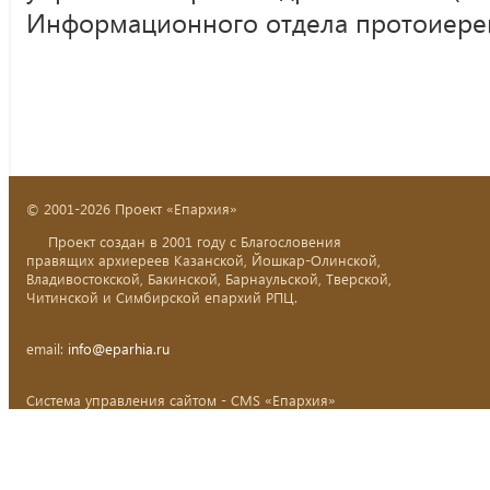
Информационного отдела протоиере
© 2001-2026 Проект «Епархия»
Проект создан в 2001 году с Благословения
правящих архиереев Казанской, Йошкар-Олинской,
Владивостокской, Бакинской, Барнаульской, Тверской,
Читинской и Симбирской епархий РПЦ.
email:
info@eparhia.ru
Система управления сайтом - CMS «Епархия»