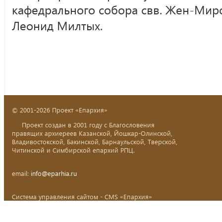
кафедрального собора свв. Жен-Мир
Леонид Милтых.
© 2001-2026 Проект «Епархия»
Проект создан в 2001 году с Благословения
правящих архиереев Казанской, Йошкар-Олинской,
Владивостокской, Бакинской, Барнаульской, Тверской,
Читинской и Симбирской епархий РПЦ.
email:
info@eparhia.ru
Система управления сайтом - CMS «Епархия»