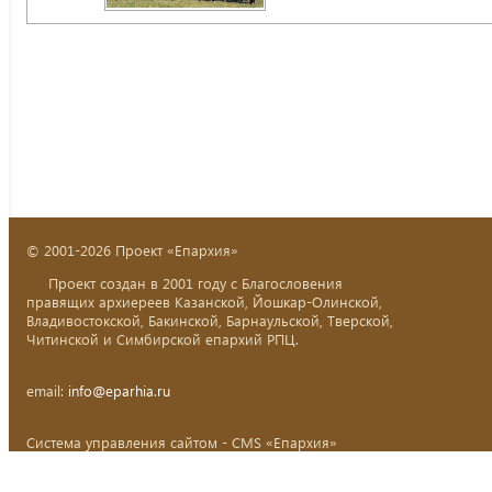
© 2001-2026 Проект «Епархия»
Проект создан в 2001 году с Благословения
правящих архиереев Казанской, Йошкар-Олинской,
Владивостокской, Бакинской, Барнаульской, Тверской,
Читинской и Симбирской епархий РПЦ.
email:
info@eparhia.ru
Система управления сайтом - CMS «Епархия»