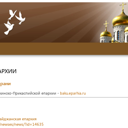
АРХИИ
орани
акинско-Прикаспийской епархии -
baku.eparhia.ru
айджанская епархия
z/newses/news/?id=14635