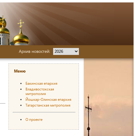
Архив новостей:
Меню
Бакинская епархия
Владивостокская
митрополия
Йошкар-Олинская епархия
Татарстанская митрополия
О проекте