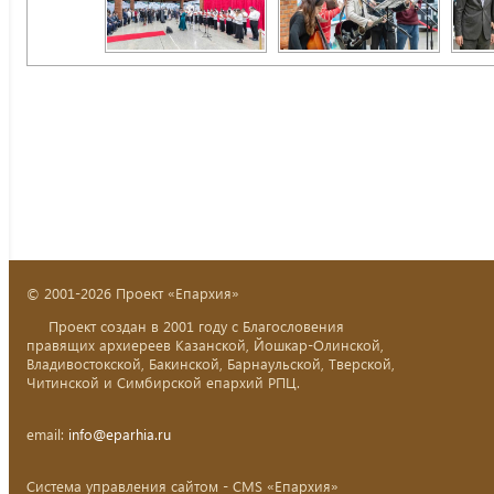
© 2001-2026 Проект «Епархия»
Проект создан в 2001 году с Благословения
правящих архиереев Казанской, Йошкар-Олинской,
Владивостокской, Бакинской, Барнаульской, Тверской,
Читинской и Симбирской епархий РПЦ.
email:
info@eparhia.ru
Система управления сайтом - CMS «Епархия»