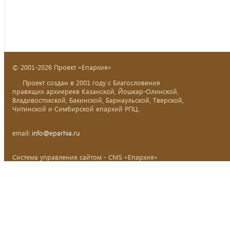
© 2001-2026 Проект «Епархия»
Проект создан в 2001 году с Благословения
правящих архиереев Казанской, Йошкар-Олинской,
Владивостокской, Бакинской, Барнаульской, Тверской,
Читинской и Симбирской епархий РПЦ.
email:
info@eparhia.ru
Система управления сайтом - CMS «Епархия»