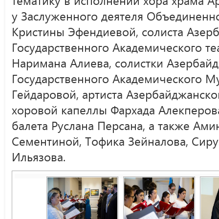
у Заслуженного деятеля Объединенн
Кристины Эфендиевой, солиста Азер
Государственного Академического те
Наримана Алиева, солистки Азербай
Государственного Академического М
Гейдаровой, артиста Азербайджанско
хоровой капеллы Фархада Алекперова
балета Руслана Персана, а также Ам
Сементиной, Тофика Зейналова, Сиру
Ильязова.